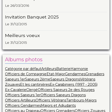
Le 26/03/2016
Invitation Banquet 2025
Le 31/12/2015
Meilleurs voeux
Le 31/12/2015
Albums photos
Catégorie par défaut
Artilleurs
Batterie
Harmonie
Officiers de Compagnie
Etat-Major
Gendarmes
Grenadiers
Sapeurs 1er
Sapeurs 2ème
Sapeurs Dragons
Vétérans
Zouaves
Et les cantinières
Ex-Carabiniers (1997 - 2005)
Ex-Cavalerie
Clergé
Officiers Sapeurs 2e des Rouges
Officiers Sapeurs 1er
Officiers Sapeurs Dragons
Officiers Artilleurs
Officiers Vétérans
Tambours-Majors
Officiers Gendarmes
Majors et Adjudants
Officiers au Drapeau
Officiers Grenadiers
Officiers Zouaves