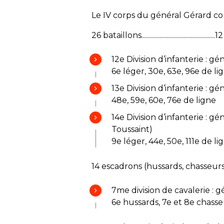
Le IV corps du général Gérard 
26 bataillons........................................
12e Division d’infanterie :
6e léger, 30e, 63e, 96e de li
13e Division d’infanterie : g
48e, 59e, 60e, 76e de ligne
14e Division d’infanterie : 
Toussaint)
9e léger, 44e, 50e, 111e de li
14 escadrons (hussards, chasseurs, 
7me division de cavalerie : 
6e hussards, 7e et 8e chasse