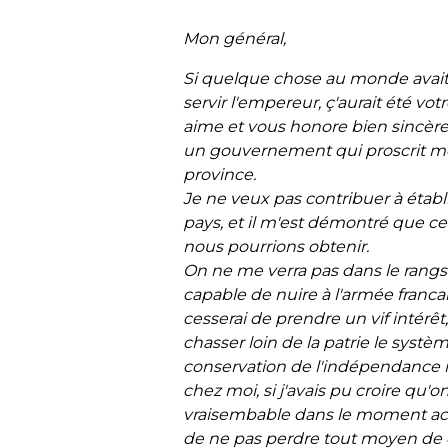
Mon général,
Si quelque chose au monde avait 
servir l'empereur, ç'aurait été v
aime et vous
honore bien sincère
un gouvernement qui
proscrit m
province.
Je ne veux pas contribuer à étab
pays, et
il m'est démontré que ce 
nous pourrions
obtenir.
On ne me verra pas dans le rangs
capable
de nuire à l'armée franc
cesserai de
prendre un vif intérêt,
chasser loin de
la patrie le systè
conservation de l'indépendance
chez moi, si j'avais pu croire qu'
vraisembable dans le moment actuel
de ne pas perdre tout moyen de 