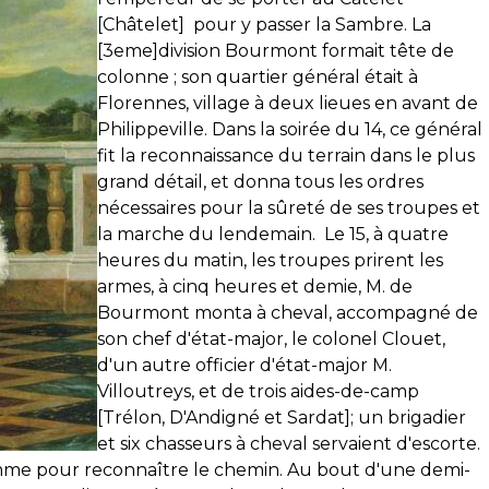
[Châtelet] pour y passer la Sambre. La
[3eme]division Bourmont formait tête de
colonne ; son quartier général était à
Florennes, village à deux lieues en avant de
Philippeville. Dans la soirée du 14, ce général
fit la reconnaissance du terrain dans le plus
grand détail, et donna tous les ordres
nécessaires pour la sûreté de ses troupes et
la marche du lendemain. Le 15, à quatre
heures du matin, les troupes prirent les
armes, à cinq heures et demie, M. de
Bourmont monta à cheval, accompagné de
son chef d'état-major, le colonel Clouet,
d'un autre officier d'état-major M.
Villoutreys, et de trois aides-de-camp
[Trélon, D'Andigné et Sardat]; un brigadier
et six chasseurs à cheval servaient d'escorte.
mme pour reconnaître le chemin. Au bout d'une demi-