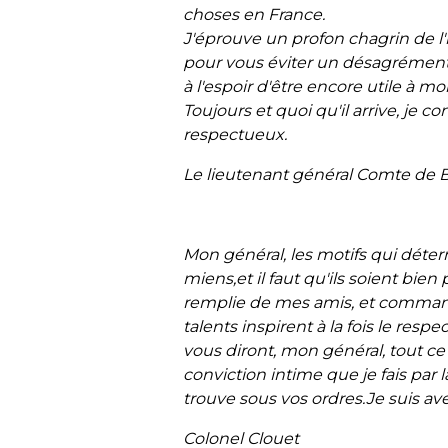
choses en France.
J'éprouve un profon chagrin de l'
pour vous
éviter un désagrément,
à l'espoir d'être
encore utile à mo
Toujours et quoi qu'il arrive, je c
respectueux.
Le lieutenant général Comte de
Mon général, les motifs qui déte
miens,et il
faut qu'ils soient bie
remplie de mes
amis, et command
talents inspirent à la fois le
respec
vous diront, mon général, tout c
conviction intime que je fais par l
trouve sous vos ordres.Je suis ave
Colonel Clouet