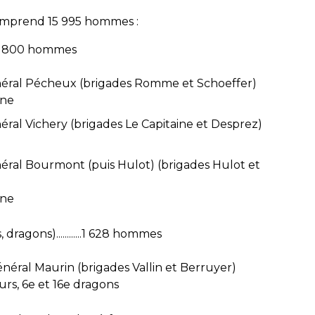
comprend 15 995 hommes :
.........12 800 hommes
 général Pécheux (brigades Romme et Schoeffer)
gne
énéral Vichery (brigades Le Capitaine et Desprez)
général Bourmont (puis Hulot) (brigades Hulot et
gne
dragons)............1 628 hommes
général Maurin (brigades Vallin et Berruyer)
urs, 6e et 16e dragons