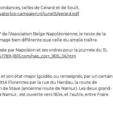
ndances, celles de Gérard et de Soult,
waterloo-campaign.nl/june15/gerard.pdf
de l'Association Belge Napoléonienne, le texte de la
ge bien différente que celle du simple traître.
ée par Napoléon et ses ordres pour la journée du 15,
.1789-1815.com/nap_corr_1815_06.htm
 et son état-major (guidés, ou renseignés, par un certain
té Florennes par la rue du hierdau, la route de
ion de Stave (ancienne route de Namur). Les deux grand-
 à Namur, est ouverte vers 1834, et l'autre, entre Fraire