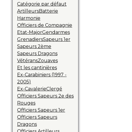
Catégorie par défaut
Artilleurs
Batterie
Harmonie
Officiers de Compagnie
Etat-Major
Gendarmes
Grenadiers
Sapeurs 1er
Sapeurs 2ème
Sapeurs Dragons
Vétérans
Zouaves
Et les cantinières
Ex-Carabiniers (1997 -
2005)
Ex-Cavalerie
Clergé
Officiers Sapeurs 2e des
Rouges
Officiers Sapeurs 1er
Officiers Sapeurs
Dragons
Officiers Artilleurs