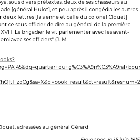
ya, sous divers prétextes, deux de ses chasseurs au
e [général Hulot], et peu après il congédia les autres
 deux lettres [la sienne et celle du colonel Clouet]
nt ce sous-officier de dire au général de la première
s XVIII. Le brigadier le vit parlementer avec les avant-
emi avec ses officiers" (J.-M.
books?
g=PA145&dq=quartier+du+g%C3%A9n%C3%A9ral+bourm
aChQftl_zoCg&sa=X&oi=book_result&ct=result&res
Clouet, adressées au général Gérard :
Florennes, le 15 juin 1815