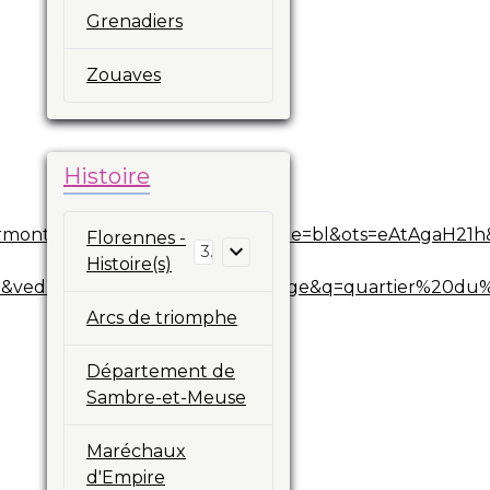
Grenadiers
Zouaves
Histoire
ont+%C3%A0+florennes&source=bl&ots=eAtAgaH21h&
Florennes -
3
Histoire(s)
num=2&ved=0CCMQ6AEwAQ#v=onepage&q=quartier%20
Arcs de triomphe
Département de
Sambre-et-Meuse
Maréchaux
d'Empire