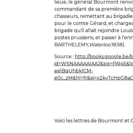
lieue, le général Bourmont renvo
commandant de sa première brigad
chasseurs, remettant au brigadier
pour le comte Gérard, et chargea
brigade qu'il allait rejoindre Loui
postes prussiens, et passer à l'enn
BARTHELEMY,
Waterloo.
1838).
Source :
http://books.google.be/
id=WSNAAAAAIAAJ&pg=PA145&lp
eelBqUhbklCM-
e0c_zM&hl=fr&ei=x2kvTcHpG8
Voici les lettres de Bourmont et 