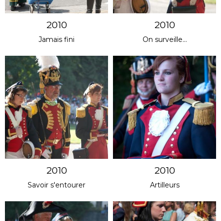
2010
2010
Jamais fini
On surveille...
2010
2010
Savoir s'entourer
Artilleurs