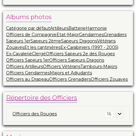
Albums photos
Catégorie par défaut
Artilleurs
Batterie
Harmonie
Officiers de Compagnie
Etat-Major
Gendarmes
Grenadiers
Sapeurs 1er
Sapeurs 2ème
Sapeurs Dragons
Vétérans
Zouaves
Et les cantinières
Ex-Carabiniers (1997 - 2005)
Ex-Cavalerie
Clergé
Officiers Sapeurs 2e des Rouges
Officiers Sapeurs 1er
Officiers Sapeurs Dragons
Officiers Artilleurs
Officiers Vétérans
Tambours-Majors
Officiers Gendarmes
Majors et Adjudants
Officiers au Drapeau
Officiers Grenadiers
Officiers Zouaves
Répertoire des Officiers
Officiers des Rouges
16