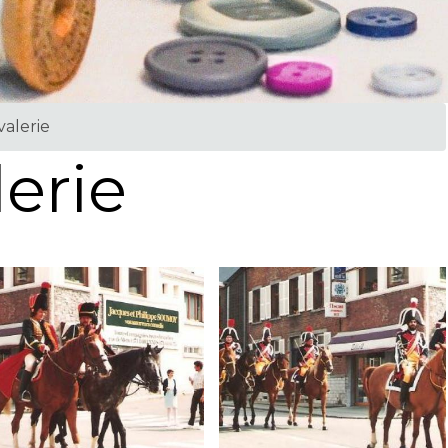
valerie
erie