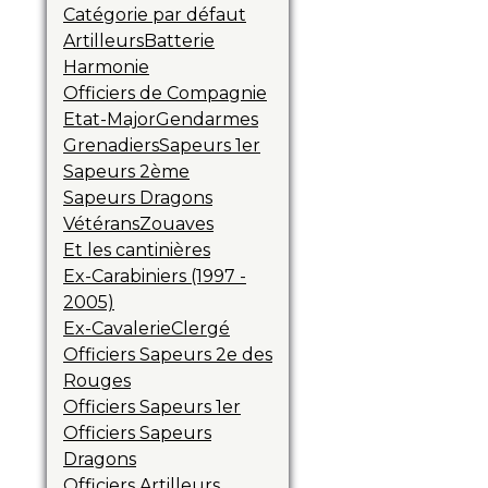
Catégorie par défaut
Artilleurs
Batterie
Harmonie
Officiers de Compagnie
Etat-Major
Gendarmes
Grenadiers
Sapeurs 1er
Sapeurs 2ème
Sapeurs Dragons
Vétérans
Zouaves
Et les cantinières
Ex-Carabiniers (1997 -
2005)
Ex-Cavalerie
Clergé
Officiers Sapeurs 2e des
Rouges
Officiers Sapeurs 1er
Officiers Sapeurs
Dragons
Officiers Artilleurs