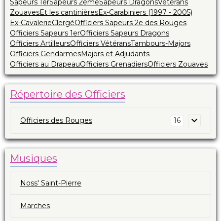
Sapeurs 1er
Sapeurs 2ème
Sapeurs Dragons
Vétérans
Zouaves
Et les cantinières
Ex-Carabiniers (1997 - 2005)
Ex-Cavalerie
Clergé
Officiers Sapeurs 2e des Rouges
Officiers Sapeurs 1er
Officiers Sapeurs Dragons
Officiers Artilleurs
Officiers Vétérans
Tambours-Majors
Officiers Gendarmes
Majors et Adjudants
Officiers au Drapeau
Officiers Grenadiers
Officiers Zouaves
Répertoire des Officiers
Officiers des Rouges
16
Musiques
Noss' Saint-Pierre
Marches