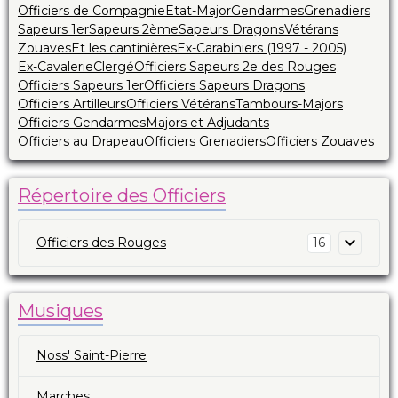
Officiers de Compagnie
Etat-Major
Gendarmes
Grenadiers
Sapeurs 1er
Sapeurs 2ème
Sapeurs Dragons
Vétérans
Zouaves
Et les cantinières
Ex-Carabiniers (1997 - 2005)
Ex-Cavalerie
Clergé
Officiers Sapeurs 2e des Rouges
Officiers Sapeurs 1er
Officiers Sapeurs Dragons
Officiers Artilleurs
Officiers Vétérans
Tambours-Majors
Officiers Gendarmes
Majors et Adjudants
Officiers au Drapeau
Officiers Grenadiers
Officiers Zouaves
Répertoire des Officiers
Officiers des Rouges
16
Musiques
Noss' Saint-Pierre
Marches