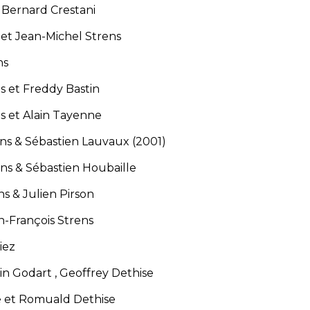
t Bernard Crestani
 et Jean-Michel Strens
ns
ns et Freddy Bastin
ns et Alain Tayenne
ens & Sébastien Lauvaux (2001)
ens & Sébastien Houbaille
ns & Julien Pirson
-François Strens
iez
 Godart , Geoffrey Dethise
et Romuald Dethise