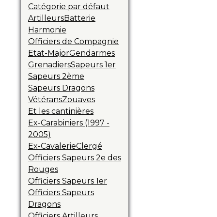
Catégorie par défaut
Artilleurs
Batterie
Harmonie
Officiers de Compagnie
Etat-Major
Gendarmes
Grenadiers
Sapeurs 1er
Sapeurs 2ème
Sapeurs Dragons
Vétérans
Zouaves
Et les cantinières
Ex-Carabiniers (1997 -
2005)
Ex-Cavalerie
Clergé
Officiers Sapeurs 2e des
Rouges
Officiers Sapeurs 1er
Officiers Sapeurs
Dragons
Officiers Artilleurs