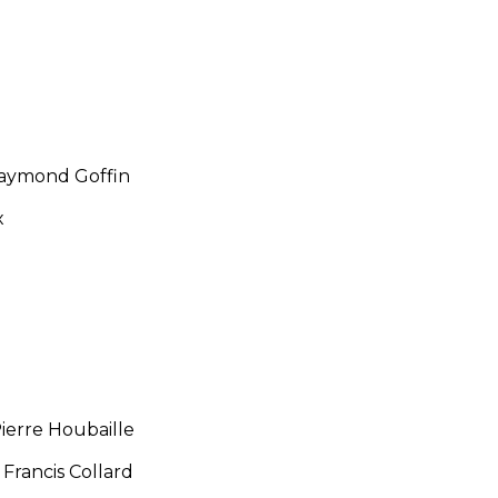
aymond Goffin
x
Pierre Houbaille
Francis Collard