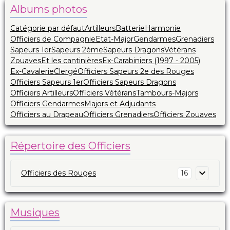
Albums photos
Catégorie par défaut
Artilleurs
Batterie
Harmonie
Officiers de Compagnie
Etat-Major
Gendarmes
Grenadiers
Sapeurs 1er
Sapeurs 2ème
Sapeurs Dragons
Vétérans
Zouaves
Et les cantinières
Ex-Carabiniers (1997 - 2005)
Ex-Cavalerie
Clergé
Officiers Sapeurs 2e des Rouges
Officiers Sapeurs 1er
Officiers Sapeurs Dragons
Officiers Artilleurs
Officiers Vétérans
Tambours-Majors
Officiers Gendarmes
Majors et Adjudants
Officiers au Drapeau
Officiers Grenadiers
Officiers Zouaves
Répertoire des Officiers
Officiers des Rouges
16
Musiques