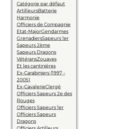
Catégorie par défaut
Artilleurs
Batterie
Harmonie
Officiers de Compagnie
Etat-Major
Gendarmes
Grenadiers
Sapeurs 1er
Sapeurs 2ème
Sapeurs Dragons
Vétérans
Zouaves
Et les cantinières
Ex-Carabiniers (1997 -
2005)
Ex-Cavalerie
Clergé
Officiers Sapeurs 2e des
Rouges
Officiers Sapeurs 1er
Officiers Sapeurs
Dragons
Officiers Artilleurs