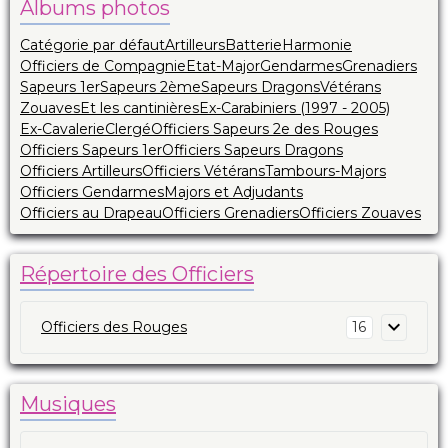
Albums photos
Catégorie par défaut
Artilleurs
Batterie
Harmonie
Officiers de Compagnie
Etat-Major
Gendarmes
Grenadiers
Sapeurs 1er
Sapeurs 2ème
Sapeurs Dragons
Vétérans
Zouaves
Et les cantinières
Ex-Carabiniers (1997 - 2005)
Ex-Cavalerie
Clergé
Officiers Sapeurs 2e des Rouges
Officiers Sapeurs 1er
Officiers Sapeurs Dragons
Officiers Artilleurs
Officiers Vétérans
Tambours-Majors
Officiers Gendarmes
Majors et Adjudants
Officiers au Drapeau
Officiers Grenadiers
Officiers Zouaves
Répertoire des Officiers
Officiers des Rouges
16
Musiques