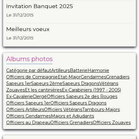
Invitation Banquet 2025
Le 31/12/2015
Meilleurs voeux
Le 31/12/2015
Albums photos
Catégorie par défaut
Artilleurs
Batterie
Harmonie
Officiers de Compagnie
Etat-Major
Gendarmes
Grenadiers
Sapeurs 1er
Sapeurs 2ème
Sapeurs Dragons
Vétérans
Zouaves
Et les cantinières
Ex-Carabiniers (1997 - 2005)
Ex-Cavalerie
Clergé
Officiers Sapeurs 2e des Rouges
Officiers Sapeurs 1er
Officiers Sapeurs Dragons
Officiers Artilleurs
Officiers Vétérans
Tambours-Majors
Officiers Gendarmes
Majors et Adjudants
Officiers au Drapeau
Officiers Grenadiers
Officiers Zouaves