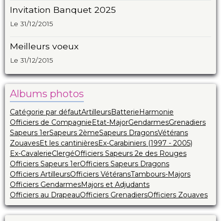
Invitation Banquet 2025
Le 31/12/2015
Meilleurs voeux
Le 31/12/2015
Albums photos
Catégorie par défaut
Artilleurs
Batterie
Harmonie
Officiers de Compagnie
Etat-Major
Gendarmes
Grenadiers
Sapeurs 1er
Sapeurs 2ème
Sapeurs Dragons
Vétérans
Zouaves
Et les cantinières
Ex-Carabiniers (1997 - 2005)
Ex-Cavalerie
Clergé
Officiers Sapeurs 2e des Rouges
Officiers Sapeurs 1er
Officiers Sapeurs Dragons
Officiers Artilleurs
Officiers Vétérans
Tambours-Majors
Officiers Gendarmes
Majors et Adjudants
Officiers au Drapeau
Officiers Grenadiers
Officiers Zouaves