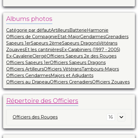
Albums photos
Catégorie par défaut
Artilleurs
Batterie
Harmonie
Officiers de Compagnie
Etat-Major
Gendarmes
Grenadiers
Sapeurs 1er
Sapeurs 2ème
Sapeurs Dragons
Vétérans
Zouaves
Et les cantinières
Ex-Carabiniers (1997 - 2005)
Ex-Cavalerie
Clergé
Officiers Sapeurs 2e des Rouges
Officiers Sapeurs 1er
Officiers Sapeurs Dragons
Officiers Artilleurs
Officiers Vétérans
Tambours-Majors
Officiers Gendarmes
Majors et Adjudants
Officiers au Drapeau
Officiers Grenadiers
Officiers Zouaves
Répertoire des Officiers
Officiers des Rouges
16