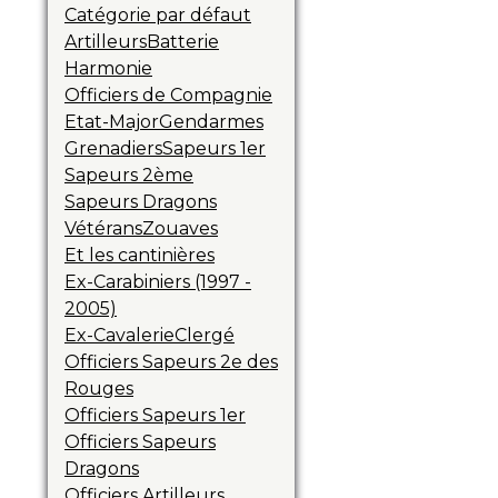
Catégorie par défaut
Artilleurs
Batterie
Harmonie
Officiers de Compagnie
Etat-Major
Gendarmes
Grenadiers
Sapeurs 1er
Sapeurs 2ème
Sapeurs Dragons
Vétérans
Zouaves
Et les cantinières
Ex-Carabiniers (1997 -
2005)
Ex-Cavalerie
Clergé
Officiers Sapeurs 2e des
Rouges
Officiers Sapeurs 1er
Officiers Sapeurs
Dragons
Officiers Artilleurs