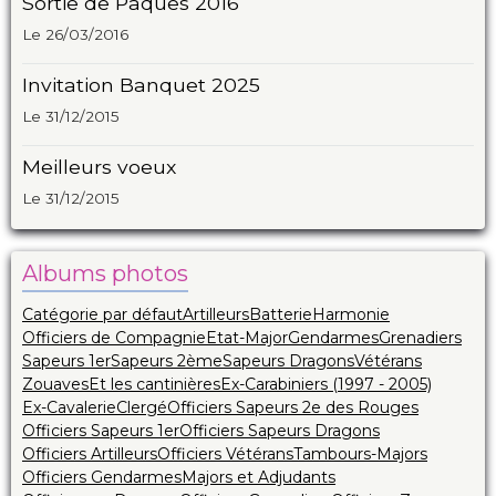
Sortie de Pâques 2016
Le 26/03/2016
Invitation Banquet 2025
Le 31/12/2015
Meilleurs voeux
Le 31/12/2015
Albums photos
Catégorie par défaut
Artilleurs
Batterie
Harmonie
Officiers de Compagnie
Etat-Major
Gendarmes
Grenadiers
Sapeurs 1er
Sapeurs 2ème
Sapeurs Dragons
Vétérans
Zouaves
Et les cantinières
Ex-Carabiniers (1997 - 2005)
Ex-Cavalerie
Clergé
Officiers Sapeurs 2e des Rouges
Officiers Sapeurs 1er
Officiers Sapeurs Dragons
Officiers Artilleurs
Officiers Vétérans
Tambours-Majors
Officiers Gendarmes
Majors et Adjudants