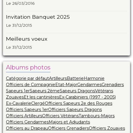
Le 26/03/2016
Invitation Banquet 2025
Le 31/12/2015
Meilleurs voeux
Le 31/12/2015
Albums photos
Catégorie par défaut
Artilleurs
Batterie
Harmonie
Officiers de Compagnie
Etat-Major
Gendarmes
Grenadiers
Sapeurs 1er
Sapeurs 2ème
Sapeurs Dragons
Vétérans
Zouaves
Et les cantinières
Ex-Carabiniers (1997 - 2005)
Ex-Cavalerie
Clergé
Officiers Sapeurs 2e des Rouges
Officiers Sapeurs 1er
Officiers Sapeurs Dragons
Officiers Artilleurs
Officiers Vétérans
Tambours-Majors
Officiers Gendarmes
Majors et Adjudants
Officiers au Drapeau
Officiers Grenadiers
Officiers Zouaves