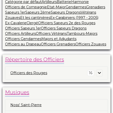
Catégorie par défaut
Artilleurs
Batterie
Harmonie
Officiers de Compagnie
Etat-Major
Gendarmes
Grenadiers
Sapeurs 1er
Sapeurs 2ème
Sapeurs Dragons
Vétérans
Zouaves
Et les cantinières
Ex-Carabiniers (1997 - 2005)
Ex-Cavalerie
Clergé
Officiers Sapeurs 2e des Rouges
Officiers Sapeurs 1er
Officiers Sapeurs Dragons
Officiers Artilleurs
Officiers Vétérans
Tambours-Majors
Officiers Gendarmes
Majors et Adjudants
Officiers au Drapeau
Officiers Grenadiers
Officiers Zouaves
Répertoire des Officiers
Officiers des Rouges
16
Musiques
Noss' Saint-Pierre