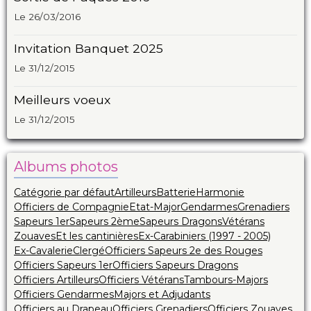
Le 26/03/2016
Invitation Banquet 2025
Le 31/12/2015
Meilleurs voeux
Le 31/12/2015
Albums photos
Catégorie par défaut
Artilleurs
Batterie
Harmonie
Officiers de Compagnie
Etat-Major
Gendarmes
Grenadiers
Sapeurs 1er
Sapeurs 2ème
Sapeurs Dragons
Vétérans
Zouaves
Et les cantinières
Ex-Carabiniers (1997 - 2005)
Ex-Cavalerie
Clergé
Officiers Sapeurs 2e des Rouges
Officiers Sapeurs 1er
Officiers Sapeurs Dragons
Officiers Artilleurs
Officiers Vétérans
Tambours-Majors
Officiers Gendarmes
Majors et Adjudants
Officiers au Drapeau
Officiers Grenadiers
Officiers Zouaves