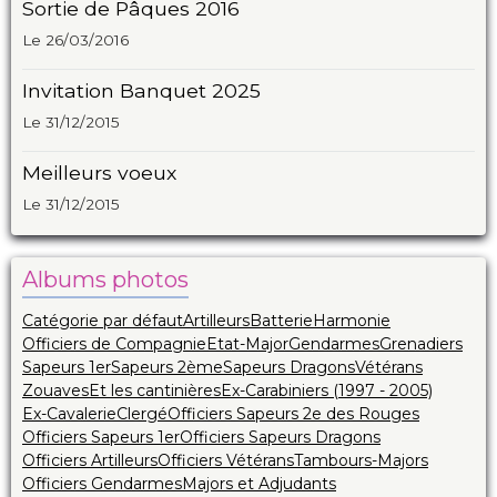
Sortie de Pâques 2016
Le 26/03/2016
Invitation Banquet 2025
Le 31/12/2015
Meilleurs voeux
Le 31/12/2015
Albums photos
Catégorie par défaut
Artilleurs
Batterie
Harmonie
Officiers de Compagnie
Etat-Major
Gendarmes
Grenadiers
Sapeurs 1er
Sapeurs 2ème
Sapeurs Dragons
Vétérans
Zouaves
Et les cantinières
Ex-Carabiniers (1997 - 2005)
Ex-Cavalerie
Clergé
Officiers Sapeurs 2e des Rouges
Officiers Sapeurs 1er
Officiers Sapeurs Dragons
Officiers Artilleurs
Officiers Vétérans
Tambours-Majors
Officiers Gendarmes
Majors et Adjudants