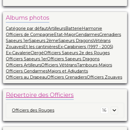
Albums photos
Catégorie par défaut
Artilleurs
Batterie
Harmonie
Officiers de Compagnie
Etat-Major
Gendarmes
Grenadiers
Sapeurs 1er
Sapeurs 2ème
Sapeurs Dragons
Vétérans
Zouaves
Et les cantinières
Ex-Carabiniers (1997 - 2005)
Ex-Cavalerie
Clergé
Officiers Sapeurs 2e des Rouges
Officiers Sapeurs 1er
Officiers Sapeurs Dragons
Officiers Artilleurs
Officiers Vétérans
Tambours-Majors
Officiers Gendarmes
Majors et Adjudants
Officiers au Drapeau
Officiers Grenadiers
Officiers Zouaves
Répertoire des Officiers
Officiers des Rouges
16