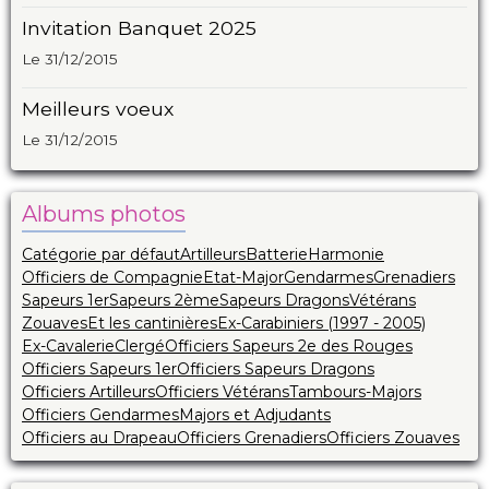
Invitation Banquet 2025
Le 31/12/2015
Meilleurs voeux
Le 31/12/2015
Albums photos
Catégorie par défaut
Artilleurs
Batterie
Harmonie
Officiers de Compagnie
Etat-Major
Gendarmes
Grenadiers
Sapeurs 1er
Sapeurs 2ème
Sapeurs Dragons
Vétérans
Zouaves
Et les cantinières
Ex-Carabiniers (1997 - 2005)
Ex-Cavalerie
Clergé
Officiers Sapeurs 2e des Rouges
Officiers Sapeurs 1er
Officiers Sapeurs Dragons
Officiers Artilleurs
Officiers Vétérans
Tambours-Majors
Officiers Gendarmes
Majors et Adjudants
Officiers au Drapeau
Officiers Grenadiers
Officiers Zouaves