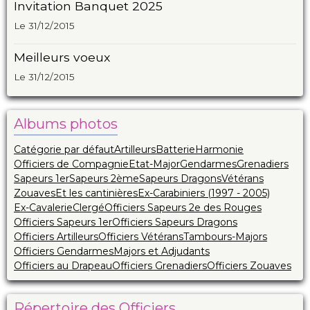
Invitation Banquet 2025
Le 31/12/2015
Meilleurs voeux
Le 31/12/2015
Albums photos
Catégorie par défaut
Artilleurs
Batterie
Harmonie
Officiers de Compagnie
Etat-Major
Gendarmes
Grenadiers
Sapeurs 1er
Sapeurs 2ème
Sapeurs Dragons
Vétérans
Zouaves
Et les cantinières
Ex-Carabiniers (1997 - 2005)
Ex-Cavalerie
Clergé
Officiers Sapeurs 2e des Rouges
Officiers Sapeurs 1er
Officiers Sapeurs Dragons
Officiers Artilleurs
Officiers Vétérans
Tambours-Majors
Officiers Gendarmes
Majors et Adjudants
Officiers au Drapeau
Officiers Grenadiers
Officiers Zouaves
Répertoire des Officiers