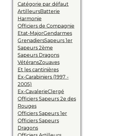
Catégorie par défaut
Artilleurs
Batterie
Harmonie
Officiers de Compagnie
Etat-Major
Gendarmes
Grenadiers
Sapeurs 1er
Sapeurs 2ème
Sapeurs Dragons
Vétérans
Zouaves
Et les cantinières
Ex-Carabiniers (1997 -
2005)
Ex-Cavalerie
Clergé
Officiers Sapeurs 2e des
Rouges
Officiers Sapeurs 1er
Officiers Sapeurs
Dragons
Officiers Artilleurs