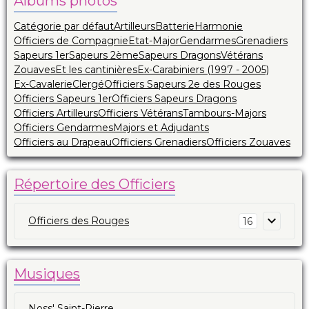
Albums photos
Catégorie par défaut
Artilleurs
Batterie
Harmonie
Officiers de Compagnie
Etat-Major
Gendarmes
Grenadiers
Sapeurs 1er
Sapeurs 2ème
Sapeurs Dragons
Vétérans
Zouaves
Et les cantinières
Ex-Carabiniers (1997 - 2005)
Ex-Cavalerie
Clergé
Officiers Sapeurs 2e des Rouges
Officiers Sapeurs 1er
Officiers Sapeurs Dragons
Officiers Artilleurs
Officiers Vétérans
Tambours-Majors
Officiers Gendarmes
Majors et Adjudants
Officiers au Drapeau
Officiers Grenadiers
Officiers Zouaves
Répertoire des Officiers
Officiers des Rouges
16
Musiques
Noss' Saint-Pierre