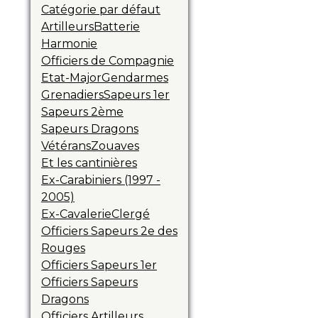
Catégorie par défaut
Artilleurs
Batterie
Harmonie
Officiers de Compagnie
Etat-Major
Gendarmes
Grenadiers
Sapeurs 1er
Sapeurs 2ème
Sapeurs Dragons
Vétérans
Zouaves
Et les cantinières
Ex-Carabiniers (1997 -
2005)
Ex-Cavalerie
Clergé
Officiers Sapeurs 2e des
Rouges
Officiers Sapeurs 1er
Officiers Sapeurs
Dragons
Officiers Artilleurs